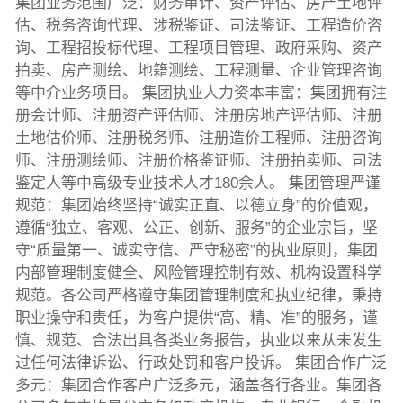
集团业务范围广泛：财务审计、资产评估、房产土地评
估、税务咨询代理、涉税鉴证、司法鉴证、工程造价咨
询、工程招投标代理、工程项目管理、政府采购、资产
拍卖、房产测绘、地籍测绘、工程测量、企业管理咨询
等中介业务项目。 集团执业人力资本丰富：集团拥有注
册会计师、注册资产评估师、注册房地产评估师、注册
土地估价师、注册税务师、注册造价工程师、注册咨询
师、注册测绘师、注册价格鉴证师、注册拍卖师、司法
鉴定人等中高级专业技术人才180余人。 集团管理严谨
规范：集团始终坚持“诚实正直、以德立身”的价值观，
遵循“独立、客观、公正、创新、服务”的企业宗旨，坚
守“质量第一、诚实守信、严守秘密”的执业原则，集团
内部管理制度健全、风险管理控制有效、机构设置科学
规范。各公司严格遵守集团管理制度和执业纪律，秉持
职业操守和责任，为客户提供“高、精、准”的服务，谨
慎、规范、合法出具各类业务报告，执业以来从未发生
过任何法律诉讼、行政处罚和客户投诉。 集团合作广泛
多元：集团合作客户广泛多元，涵盖各行各业。集团各