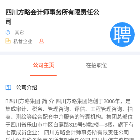
四川方略会计师事务所有限责任公
司
其它
私营企业
公司主页
在招职位
公司介绍
四川方略集团 简 介 四川方略集团始创于2006年，是
集成审计、税务、管理咨询、评估、工程管理咨询、拍
卖、测绘等综合配套中介服务的智囊机构。集团总部位
于四川省乐山市中区白燕路319号5幢2楼—3楼。旗下有
七家成员企业： 四川方略会计师事务所有限责任公司