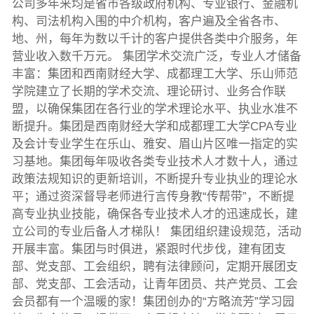
公司多年来均是省市各级政府机构、专业银行、金融机
构、司法机构入围的中介机构，客户遍及全省各市、
地、州，每年为数以千计的客户提供各类中介服务，年
营业收入数千万元。 集团学术交流广泛，专业人才储备
丰富：集团和西南财经大学、成都理工大学、乐山师范
学院建立了长期的学术交流、理论研讨、业务合作联
盟，以确保集团在各行业的学术理论水平、执业水准不
断提升。集团是西南财经大学和成都理工大学CPA专业
及会计专业学生在乐山、雅安、眉山片区唯一指定的实
习基地。集团每年吸收各类专业技术人才数十人，通过
政策法规知识的更新培训，不断提升专业执业的理论水
平；通过资深督导老师进行言传身教“传帮带”，不断提
高专业执业技能，确保各专业技术人才的迅速成长，建
立公司的专业后备人才梯队！ 集团组织建设规范，活动
开展丰富。集团与时俱进，紧跟时代步伐，建有团支
部、党支部、工会组织，聘有法律顾问，定期开展团支
部、党支部、工会活动，让青年团员、共产党员、工会
会员都有一个温暖的家！集团创办的“方略流芳”学习园